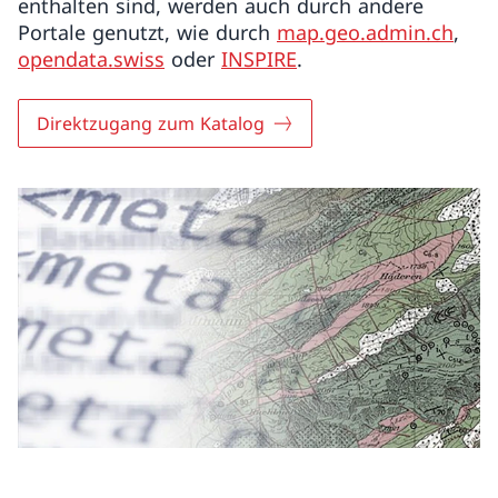
enthalten sind, werden auch durch andere
Portale genutzt, wie durch
map.geo.admin.ch
,
opendata.swiss
oder
INSPIRE
.
Direktzugang zum Katalog