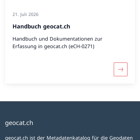
21. Juli 2026
Handbuch geocat.ch
Handbuch und Dokumentationen zur
Erfassung in geocat.ch (eCH-0271)
Mehr übe
geocat.ch
geocat.ch ist der Metadatenkatalog für die Geodaten